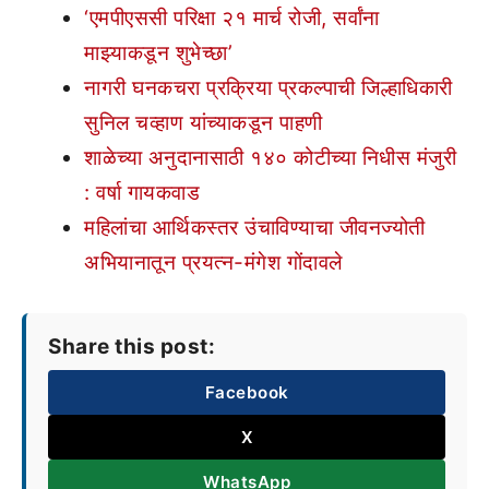
‘एमपीएससी परिक्षा २१ मार्च रोजी, सर्वांना
माझ्याकडून शुभेच्छा’
नागरी घनकचरा प्रक्रिया प्रकल्पाची जिल्हाधिकारी
सुनिल चव्हाण यांच्याकडून पाहणी
शाळेच्या अनुदानासाठी १४० कोटीच्या निधीस मंजुरी
: वर्षा गायकवाड
महिलांचा आर्थिकस्तर उंचाविण्याचा जीवनज्योती
अभियानातून प्रयत्न-मंगेश गोंदावले
Share this post:
Facebook
X
WhatsApp