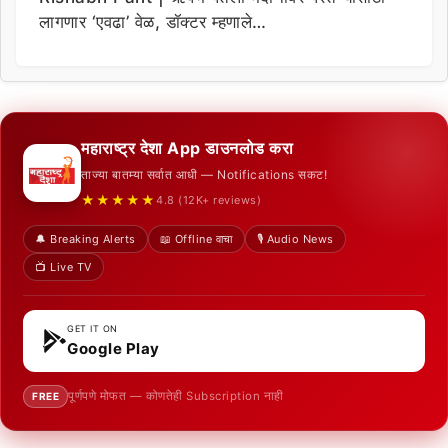
लागणार ‘एवढा’ वेळ, डॉक्टर म्हणाले…
महाराष्ट्र देशा App डाउनलोड करा
ताज्या बातम्या सर्वात आधी — Notifications सकट!
★★★★★
4.8 (12K+ reviews)
🔔 Breaking Alerts
📖 Offline वाचा
🎙️ Audio News
📺 Live TV
GET IT ON
Google Play
पूर्णपणे मोफत — कोणतेही Subscription नाही
FREE