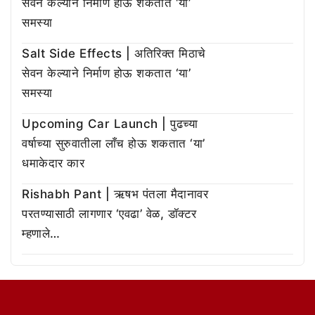
सेवन केल्याने निर्माण होऊ शकतात ‘या’
समस्या
Salt Side Effects | अतिरिक्त मिठाचे
सेवन केल्याने निर्माण होऊ शकतात ‘या’
समस्या
Upcoming Car Launch | पुढच्या
वर्षाच्या सुरुवातीला लाँच होऊ शकतात ‘या’
धमाकेदार कार
Rishabh Pant | ऋषभ पंतला मैदानावर
परतण्यासाठी लागणार ‘एवढा’ वेळ, डॉक्टर
म्हणाले…