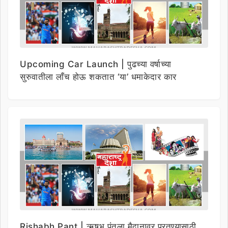
Upcoming Car Launch | पुढच्या वर्षाच्या
सुरुवातीला लाँच होऊ शकतात ‘या’ धमाकेदार कार
Rishabh Pant | ऋषभ पंतला मैदानावर परतण्यासाठी