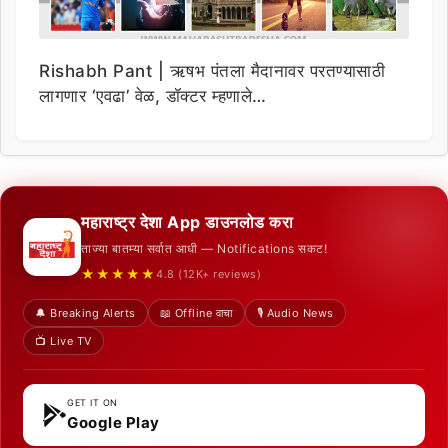
Rishabh Pant | ऋषभ पंतला मैदानावर परतण्यासाठी
लागणार ‘एवढा’ वेळ, डॉक्टर म्हणाले…
महाराष्ट्र देशा App डाउनलोड करा
ताज्या बातम्या सर्वात आधी — Notifications सकट!
★★★★★
4.8 (12K+ reviews)
🔔 Breaking Alerts
📖 Offline वाचा
🎙️ Audio News
📺 Live TV
GET IT ON
Google Play