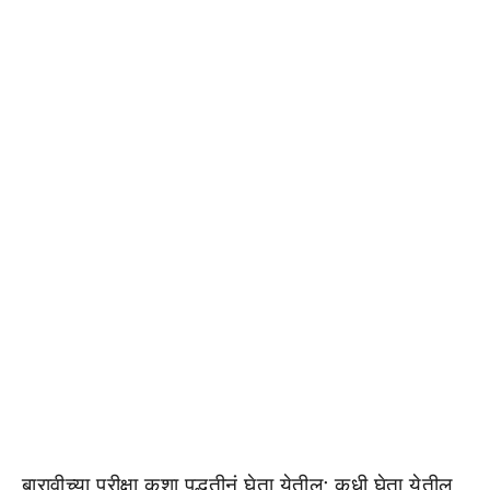
बारावीच्या परीक्षा कशा पद्धतीनं घेता येतील; कधी घेता येतील