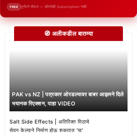
पूर्णपणे मोफत — कोणतेही Subscription नाही
FREE
🧭 अलीकडील बातम्या
PAK vs NZ | पत्रकार ओरडल्यावर बाबर आझमने दिले
भयानक रिएक्शन, पाहा VIDEO
Salt Side Effects | अतिरिक्त मिठाचे
सेवन केल्याने निर्माण होऊ शकतात ‘या’