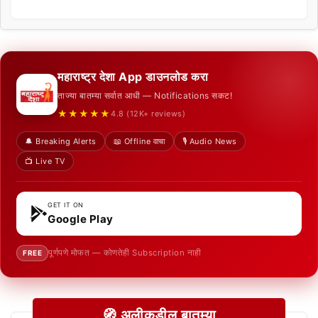
महाराष्ट्र देशा App डाउनलोड करा
ताज्या बातम्या सर्वात आधी — Notifications सकट!
★★★★★
4.8 (12K+ reviews)
🔔 Breaking Alerts
📖 Offline वाचा
🎙️ Audio News
📺 Live TV
GET IT ON
Google Play
पूर्णपणे मोफत — कोणतेही Subscription नाही
FREE
🧭 अलीकडील बातम्या