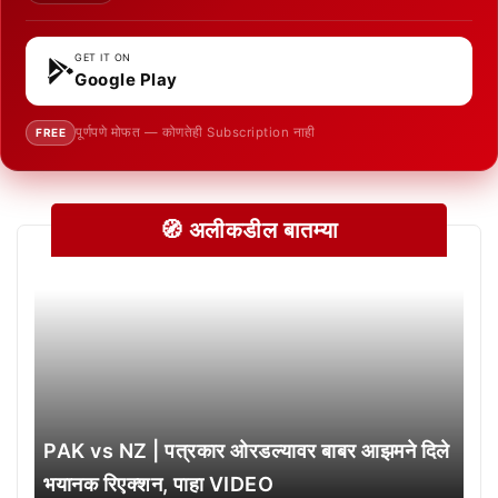
GET IT ON
Google Play
पूर्णपणे मोफत — कोणतेही Subscription नाही
FREE
🧭 अलीकडील बातम्या
PAK vs NZ | पत्रकार ओरडल्यावर बाबर आझमने दिले
भयानक रिएक्शन, पाहा VIDEO