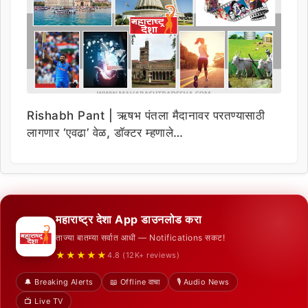
Rishabh Pant | ऋषभ पंतला मैदानावर परतण्यासाठी
लागणार ‘एवढा’ वेळ, डॉक्टर म्हणाले…
महाराष्ट्र देशा App डाउनलोड करा
ताज्या बातम्या सर्वात आधी — Notifications सकट!
★★★★★
4.8 (12K+ reviews)
🔔 Breaking Alerts
📖 Offline वाचा
🎙️ Audio News
📺 Live TV