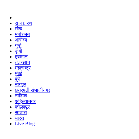
राजकारण
खेळ
मनोरंजन
आरोग्य
गुन्हे
कृषी
हवामान
तंत्रज्ञान
महाराष्ट्र
मुंबई
पुणे
नागपूर
छत्रपती संभाजीनगर
नाशिक
अहिल्यानगर
कोल्हापूर
सातारा
भारत
Live Blog