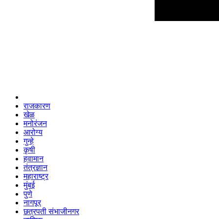
राजकारण
खेळ
मनोरंजन
आरोग्य
गुन्हे
कृषी
हवामान
तंत्रज्ञान
महाराष्ट्र
मुंबई
पुणे
नागपूर
छत्रपती संभाजीनगर