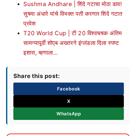
Sushma Andhare | शिंदे गटाचा मोठा डाव!
सुषमा अंधारे यांचे विभक्त पती करणार शिंदे गटात
प्रवेश
T20 World Cup | टी 20 विश्वचषक अंतिम
सामन्यापूर्वी शोएब अख्तरने इंग्लंडला दिला स्पष्ट
इशारा, म्हणाला…
Share this post:
Facebook
X
WhatsApp