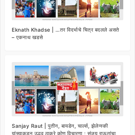
Eknath Khadse | …तर विदर्भाचे चित्र बदलले असते
– एकनाथ खडसे
Sanjay Raut | पुतीन, बायडेन, चार्ल्स, झेलेन्स्की
यांच्याकडून उद्धव ठाकरे कोण विचारणा ; संजय राऊतांचा