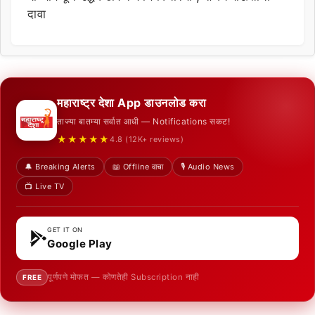
दावा
महाराष्ट्र देशा App डाउनलोड करा
ताज्या बातम्या सर्वात आधी — Notifications सकट!
★★★★★
4.8 (12K+ reviews)
🔔 Breaking Alerts
📖 Offline वाचा
🎙️ Audio News
📺 Live TV
GET IT ON
Google Play
पूर्णपणे मोफत — कोणतेही Subscription नाही
FREE