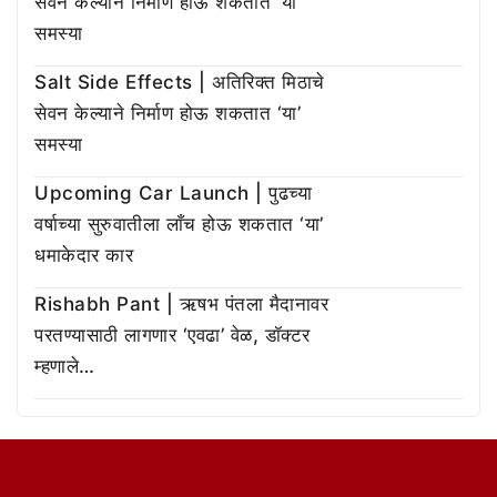
सेवन केल्याने निर्माण होऊ शकतात ‘या’
समस्या
Salt Side Effects | अतिरिक्त मिठाचे
सेवन केल्याने निर्माण होऊ शकतात ‘या’
समस्या
Upcoming Car Launch | पुढच्या
वर्षाच्या सुरुवातीला लाँच होऊ शकतात ‘या’
धमाकेदार कार
Rishabh Pant | ऋषभ पंतला मैदानावर
परतण्यासाठी लागणार ‘एवढा’ वेळ, डॉक्टर
म्हणाले…