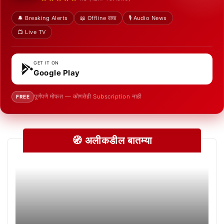
🔔 Breaking Alerts
📖 Offline वाचा
🎙️ Audio News
📺 Live TV
GET IT ON
Google Play
पूर्णपणे मोफत — कोणतेही Subscription नाही
FREE
🧭 अलीकडील बातम्या