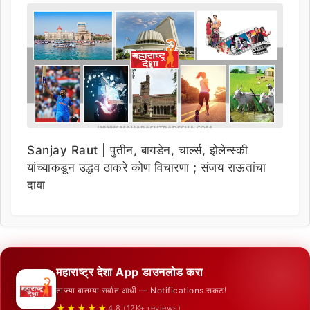
Sanjay Raut | पुतीन, बायडेन, चार्ल्स, झेलेन्स्की
यांच्याकडून उद्धव ठाकरे कोण विचारणा ; संजय राऊतांचा
दावा
महाराष्ट्र देशा App डाउनलोड करा
ताज्या बातम्या सर्वात आधी — Notifications सकट!
★★★★★
4.8 (12K+ reviews)