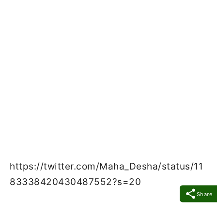
https://twitter.com/Maha_Desha/status/11
83338420430487552?s=20
Share