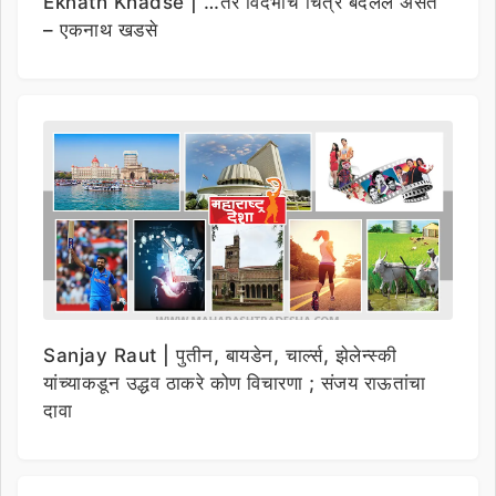
Eknath Khadse | …तर विदर्भाचे चित्र बदलले असते
– एकनाथ खडसे
Sanjay Raut | पुतीन, बायडेन, चार्ल्स, झेलेन्स्की
यांच्याकडून उद्धव ठाकरे कोण विचारणा ; संजय राऊतांचा
दावा