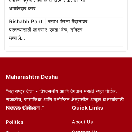
वर्षाच्या सुरुवातीला लाँच होऊ शकतात ‘या’
धमाकेदार कार
Rishabh Pant | ऋषभ पंतला मैदानावर
परतण्यासाठी लागणार ‘एवढा’ वेळ, डॉक्टर
म्हणाले…
Maharashtra Desha
"महाराष्ट्र देशा - विश्वसनीय आणि वेगवान मराठी न्यूज पोर्टल.
राजकीय, सामाजिक आणि मनोरंजन क्षेत्रातील अचूक बातम्यांसाठी
News Links
Quick Links
आम्हाला फॉलो करा."
Politics
About Us