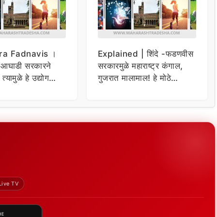
ra Fadnavis ।
Explained | शिंदे -फडणवीस
 आघाडी सरकारने
सरकारमुळे महाराष्ट्र कंगाल,
, त्यामुळे हे उद्योग
गुजरात मालामाल! हे मोठे
र गेले; फडणवीसांचा
प्रकल्प केले दान
Live TV
HE