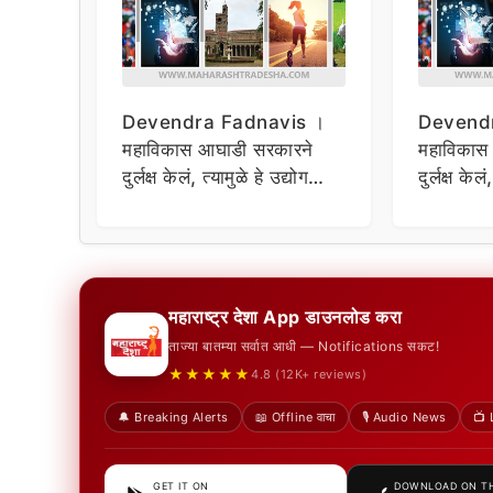
Devendra Fadnavis ।
Devend
महाविकास आघाडी सरकारने
महाविकास
दुर्लक्ष केलं, त्यामुळे हे उद्योग
दुर्लक्ष केलं
राज्याबाहेर गेले; फडणवीसांचा
राज्याबाहे
दावा
दावा
महाराष्ट्र देशा App डाउनलोड करा
ताज्या बातम्या सर्वात आधी — Notifications सकट!
★★★★★
4.8 (12K+ reviews)
🔔 Breaking Alerts
📖 Offline वाचा
🎙️ Audio News
📺 
GET IT ON
DOWNLOAD ON T