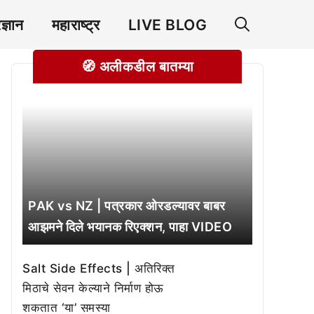
रज्ञान
महाराष्ट्र
LIVE BLOG
🧭 अलीकडील बातम्या
PAK vs NZ | पत्रकार ओरडल्यावर बाबर
आझमने दिले भयानक रिएक्शन, पाहा VIDEO
Salt Side Effects | अतिरिक्त
मिठाचे सेवन केल्याने निर्माण होऊ
शकतात ‘या’ समस्या