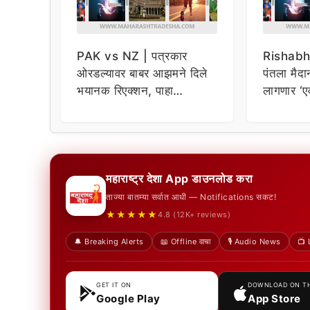
PAK vs NZ | पत्रकार
Rishabh
ओरडल्यावर बाबर आझमने दिले
पंतला मैदा
भयानक रिएक्शन, पाहा
लागणार ‘एव
VIDEO
म्हणाले…
महाराष्ट्र देशा App डाउनलोड करा
ताज्या बातम्या सर्वात आधी — Notifications सकट!
★★★★★
4.8 (12K+ reviews)
🔔 Breaking Alerts
📖 Offline वाचा
🎙️ Audio News
📺 
GET IT ON
DOWNLOAD ON T
Google Play
App Store