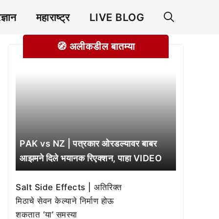
रज्ञान
महाराष्ट्र
LIVE BLOG
🧭 अलीकडील बातम्या
PAK vs NZ | पत्रकार ओरडल्यावर बाबर
आझमने दिले भयानक रिएक्शन, पाहा VIDEO
Salt Side Effects | अतिरिक्त
मिठाचे सेवन केल्याने निर्माण होऊ
शकतात ‘या’ समस्या