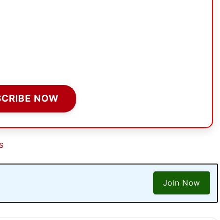
SCRIBE NOW
S
Join Now