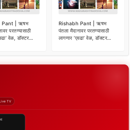
 Pant | ऋषभ
Rishabh Pant | ऋषभ
नावर परतण्यासाठी
पंतला मैदानावर परतण्यासाठी
ढा’ वेळ, डॉक्टर
लागणार ‘एवढा’ वेळ, डॉक्टर
म्हणाले…
Live TV
HE