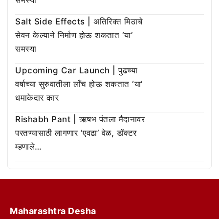
समस्या
Salt Side Effects | अतिरिक्त मिठाचे
सेवन केल्याने निर्माण होऊ शकतात ‘या’
समस्या
Upcoming Car Launch | पुढच्या
वर्षाच्या सुरुवातीला लाँच होऊ शकतात ‘या’
धमाकेदार कार
Rishabh Pant | ऋषभ पंतला मैदानावर
परतण्यासाठी लागणार ‘एवढा’ वेळ, डॉक्टर
म्हणाले…
Maharashtra Desha