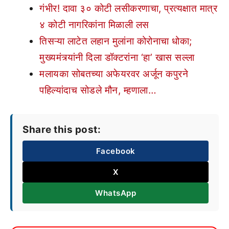
गंभीर! दावा ३० कोटी लसीकरणाचा, प्रत्यक्षात मात्र
४ कोटी नागरिकांना मिळाली लस
तिसऱ्या लाटेत लहान मुलांना कोरोनाचा धोका;
मुख्यमंत्र्यांनी दिला डॉक्टरांना ‘हा’ खास सल्ला
मलायका सोबतच्या अफेयरवर अर्जून कपुरने
पहिल्यांदाच सोडले मौन, म्हणाला…
Share this post:
Facebook
X
WhatsApp