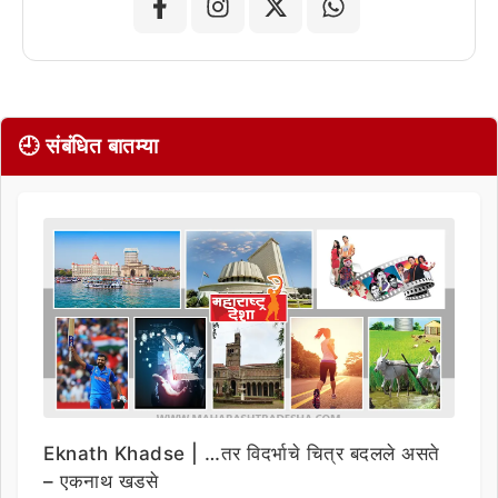
🕘 संबंधित बातम्या
Eknath Khadse | …तर विदर्भाचे चित्र बदलले असते
– एकनाथ खडसे