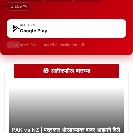
📺 Live TV
GET IT ON
Google Play
पूर्णपणे मोफत — कोणतेही Subscription नाही
FREE
🧭 अलीकडील बातम्या
PAK vs NZ | पत्रकार ओरडल्यावर बाबर आझमने दिले