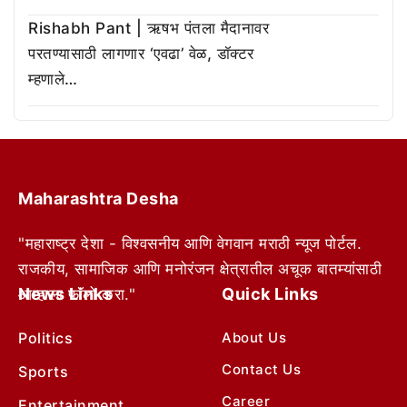
Rishabh Pant | ऋषभ पंतला मैदानावर
परतण्यासाठी लागणार ‘एवढा’ वेळ, डॉक्टर
म्हणाले…
Maharashtra Desha
"महाराष्ट्र देशा - विश्वसनीय आणि वेगवान मराठी न्यूज पोर्टल.
राजकीय, सामाजिक आणि मनोरंजन क्षेत्रातील अचूक बातम्यांसाठी
News Links
Quick Links
आम्हाला फॉलो करा."
Politics
About Us
Contact Us
Sports
Career
Entertainment