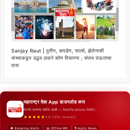
Sanjay Raut | पुतीन, बायडेन, चार्ल्स, झेलेन्स्की
यांच्याकडून उद्धव ठाकरे कोण विचारणा ; संजय राऊतांचा
दावा
महाराष्ट्र देशा App डाउनलोड करा
ताज्या बातम्या सर्वात आधी — Notifications सकट!
★★★★★
4.8 (12K+ reviews)
🔔 Breaking Alerts
📖 Offline वाचा
🎙️ Audio News