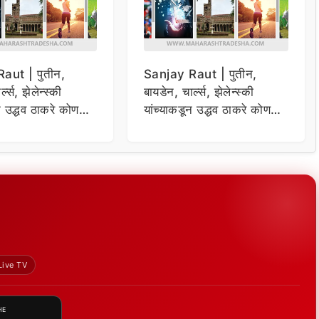
aut | पुतीन,
Sanjay Raut | पुतीन,
्ल्स, झेलेन्स्की
बायडेन, चार्ल्स, झेलेन्स्की
न उद्धव ठाकरे कोण
यांच्याकडून उद्धव ठाकरे कोण
 संजय राऊतांचा दावा
विचारणा ; संजय राऊतांचा दावा
Live TV
HE