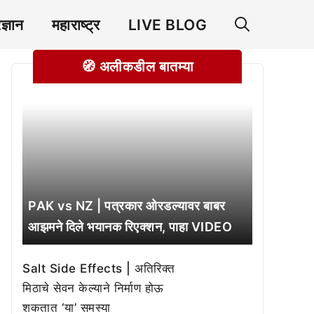
रज्ञान
महाराष्ट्र
LIVE BLOG
🧭 अलीकडील बातम्या
PAK vs NZ | पत्रकार ओरडल्यावर बाबर
आझमने दिले भयानक रिएक्शन, पाहा VIDEO
Salt Side Effects | अतिरिक्त
मिठाचे सेवन केल्याने निर्माण होऊ
शकतात ‘या’ समस्या