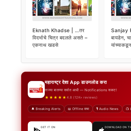
Eknath Khadse | …तर
Sanjay R
विदर्भाचे चित्र बदलले असते –
बायडेन, चार
एकनाथ खडसे
यांच्याकडू
विचारणा ;
महाराष्ट्र देशा App डाउनलोड करा
ताज्या बातम्या सर्वात आधी — Notifications सकट!
★★★★★
4.8 (12K+ reviews)
🔔 Breaking Alerts
📖 Offline वाचा
🎙️ Audio News
📺 
GET IT ON
DOWNLOAD ON T