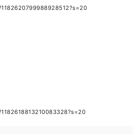
tus/1182620799988928512?s=20
us/1182618813210083328?s=20