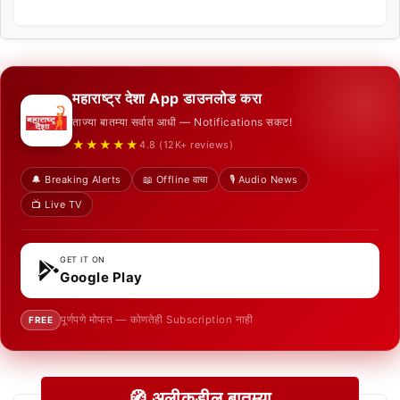
महाराष्ट्र देशा App डाउनलोड करा
ताज्या बातम्या सर्वात आधी — Notifications सकट!
★★★★★
4.8 (12K+ reviews)
🔔 Breaking Alerts
📖 Offline वाचा
🎙️ Audio News
📺 Live TV
GET IT ON
Google Play
पूर्णपणे मोफत — कोणतेही Subscription नाही
FREE
🧭 अलीकडील बातम्या