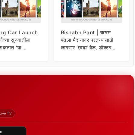
ng Car Launch
Rishabh Pant | ऋषभ
र्षाच्या सुरुवातीला
पंतला मैदानावर परतण्यासाठी
शकतात ‘या’
लागणार ‘एवढा’ वेळ, डॉक्टर
कार
म्हणाले…
Live TV
HE