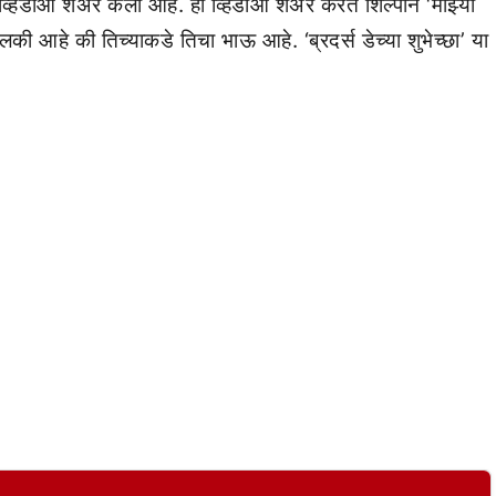
्हिडीओ शेअर केला आहे. हा व्हिडीओ शेअर करत शिल्पाने ‘माझ्या
 आहे की तिच्याकडे तिचा भाऊ आहे. ‘ब्रदर्स डेच्या शुभेच्छा’ या