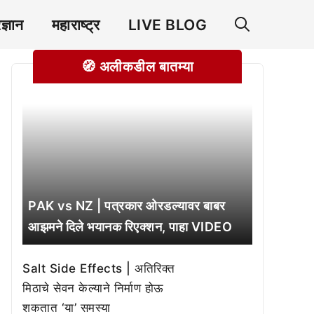
रज्ञान
महाराष्ट्र
LIVE BLOG
🧭 अलीकडील बातम्या
PAK vs NZ | पत्रकार ओरडल्यावर बाबर
आझमने दिले भयानक रिएक्शन, पाहा VIDEO
Salt Side Effects | अतिरिक्त
मिठाचे सेवन केल्याने निर्माण होऊ
शकतात ‘या’ समस्या