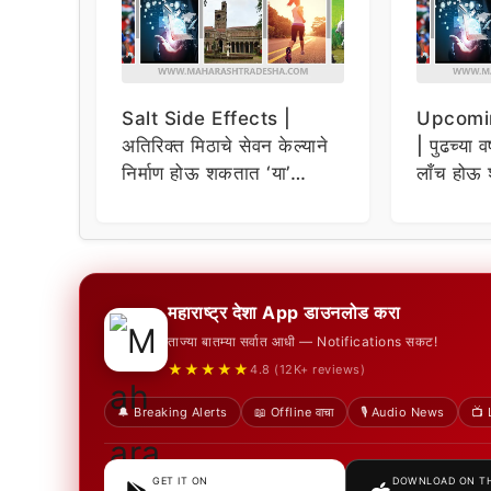
Salt Side Effects |
Upcomi
अतिरिक्त मिठाचे सेवन केल्याने
| पुढच्या व
निर्माण होऊ शकतात ‘या’
लाँच होऊ 
समस्या
धमाकेदार 
महाराष्ट्र देशा App डाउनलोड करा
ताज्या बातम्या सर्वात आधी — Notifications सकट!
★★★★★
4.8 (12K+ reviews)
🔔 Breaking Alerts
📖 Offline वाचा
🎙️ Audio News
📺 
GET IT ON
DOWNLOAD ON T