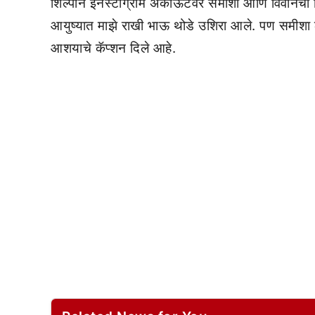
शिल्पाने इनस्टाग्राम अकाऊंटवर समीशा आणि विवानचा व
आयुष्यात माझे राखी भाऊ थोडे उशिरा आले. पण समीशा लकी
आशयाचे कॅप्शन दिले आहे.