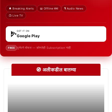
🔔 Breaking Alerts
📖 Offline वाचा
🎙️ Audio News
📺 Live TV
GET IT ON
Google Play
पूर्णपणे मोफत — कोणतेही Subscription नाही
FREE
🧭 अलीकडील बातम्या