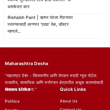
धमाकेदार कार
Rishabh Pant | ऋषभ पंतला मैदानावर
परतण्यासाठी लागणार ‘एवढा’ वेळ, डॉक्टर
म्हणाले…
Maharashtra Desha
"महाराष्ट्र देशा - विश्वसनीय आणि वेगवान मराठी न्यूज पोर्टल.
राजकीय, सामाजिक आणि मनोरंजन क्षेत्रातील अचूक बातम्यांसाठी
News Links
Quick Links
आम्हाला फॉलो करा."
Politics
About Us
Contact Us