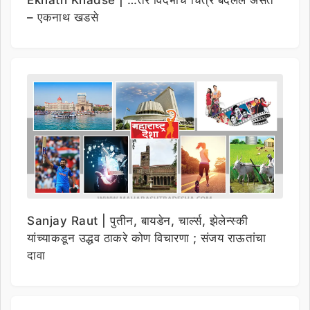
Eknath Khadse | …तर विदर्भाचे चित्र बदलले असते
– एकनाथ खडसे
Sanjay Raut | पुतीन, बायडेन, चार्ल्स, झेलेन्स्की
यांच्याकडून उद्धव ठाकरे कोण विचारणा ; संजय राऊतांचा
दावा