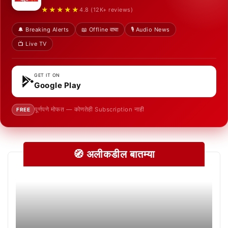
★★★★★
4.8 (12K+ reviews)
🔔 Breaking Alerts
📖 Offline वाचा
🎙️ Audio News
📺 Live TV
GET IT ON
Google Play
पूर्णपणे मोफत — कोणतेही Subscription नाही
FREE
🧭 अलीकडील बातम्या