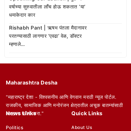
वर्षाच्या सुरुवातीला लाँच होऊ शकतात ‘या’
धमाकेदार कार
Rishabh Pant | ऋषभ पंतला मैदानावर
परतण्यासाठी लागणार ‘एवढा’ वेळ, डॉक्टर
म्हणाले…
Maharashtra Desha
"महाराष्ट्र देशा - विश्वसनीय आणि वेगवान मराठी न्यूज पोर्टल.
राजकीय, सामाजिक आणि मनोरंजन क्षेत्रातील अचूक बातम्यांसाठी
News Links
Quick Links
आम्हाला फॉलो करा."
Politics
About Us