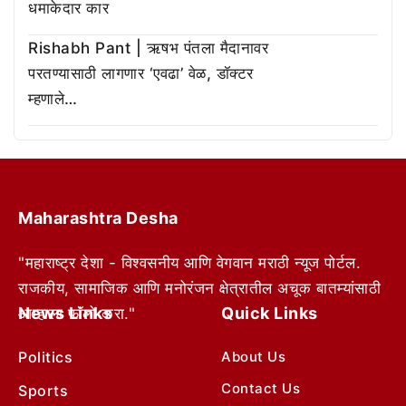
धमाकेदार कार
Rishabh Pant | ऋषभ पंतला मैदानावर
परतण्यासाठी लागणार ‘एवढा’ वेळ, डॉक्टर
म्हणाले…
Maharashtra Desha
"महाराष्ट्र देशा - विश्वसनीय आणि वेगवान मराठी न्यूज पोर्टल.
राजकीय, सामाजिक आणि मनोरंजन क्षेत्रातील अचूक बातम्यांसाठी
News Links
Quick Links
आम्हाला फॉलो करा."
Politics
About Us
Contact Us
Sports