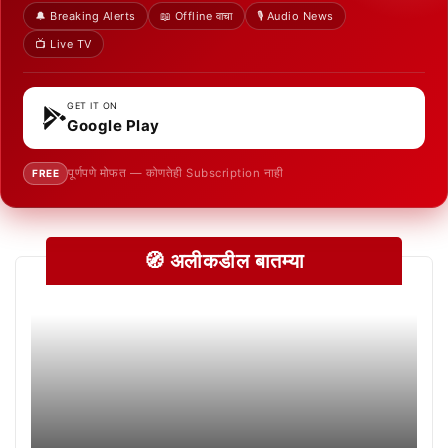
🔔 Breaking Alerts
📖 Offline वाचा
🎙️ Audio News
📺 Live TV
GET IT ON
Google Play
पूर्णपणे मोफत — कोणतेही Subscription नाही
FREE
🧭 अलीकडील बातम्या