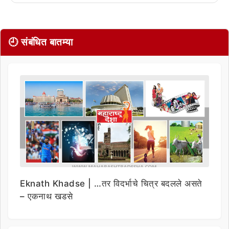
🕘 संबंधित बातम्या
Eknath Khadse | …तर विदर्भाचे चित्र बदलले असते
– एकनाथ खडसे