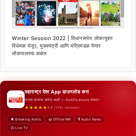
Winter Session 2022 | विधानसभेत लोकायुक्त
विधेयक मंजूर, मुख्यमंत्री आणि मंत्रिमंडळ येणार
लोकपालच्या कक्षेत
महाराष्ट्र देशा App डाउनलोड करा
ताज्या बातम्या सर्वात आधी — Notifications सकट!
★★★★★
4.8 (12K+ reviews)
🔔 Breaking Alerts
📖 Offline वाचा
🎙️ Audio News
📺 Live TV