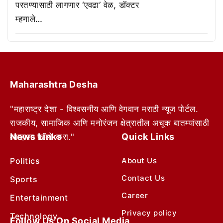
परतण्यासाठी लागणार ‘एवढा’ वेळ, डॉक्टर
म्हणाले…
Maharashtra Desha
"महाराष्ट्र देशा - विश्वसनीय आणि वेगवान मराठी न्यूज पोर्टल.
राजकीय, सामाजिक आणि मनोरंजन क्षेत्रातील अचूक बातम्यांसाठी
News Links
Quick Links
आम्हाला फॉलो करा."
Politics
About Us
Contact Us
Sports
Career
Entertainment
Privacy policy
Technology
Follow Us On Social Media