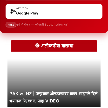
GET IT ON
Google Play
पूर्णपणे मोफत — कोणतेही Subscription नाही
FREE
🧭 अलीकडील बातम्या
PAK vs NZ | पत्रकार ओरडल्यावर बाबर आझमने दिले
भयानक रिएक्शन, पाहा VIDEO