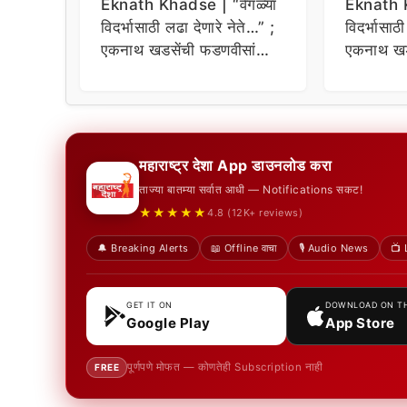
Eknath Khadse | “वेगळ्या
Eknath K
विदर्भासाठी लढा देणारे नेते…” ;
विदर्भासाठ
एकनाथ खडसेंची फडणवीसांना
एकनाथ खड
टोला
टोला
महाराष्ट्र देशा App डाउनलोड करा
ताज्या बातम्या सर्वात आधी — Notifications सकट!
★★★★★
4.8 (12K+ reviews)
🔔 Breaking Alerts
📖 Offline वाचा
🎙️ Audio News
📺 
GET IT ON
DOWNLOAD ON T
Google Play
App Store
पूर्णपणे मोफत — कोणतेही Subscription नाही
FREE