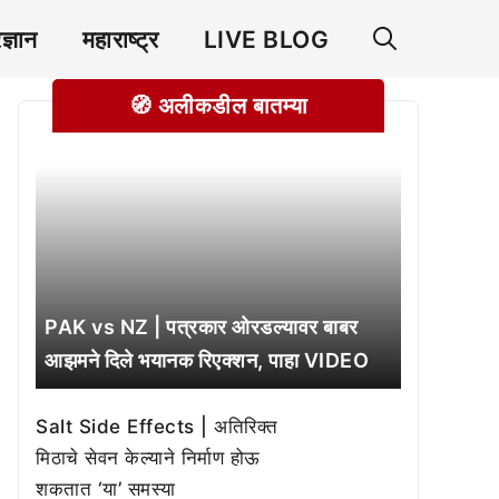
रज्ञान
महाराष्ट्र
LIVE BLOG
🧭 अलीकडील बातम्या
PAK vs NZ | पत्रकार ओरडल्यावर बाबर
आझमने दिले भयानक रिएक्शन, पाहा VIDEO
Salt Side Effects | अतिरिक्त
मिठाचे सेवन केल्याने निर्माण होऊ
शकतात ‘या’ समस्या