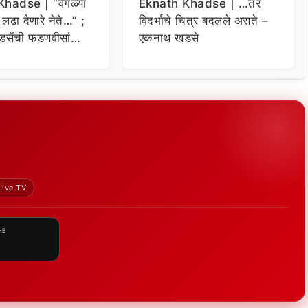
hadse | “वेगळ्या
Eknath Khadse | …तर
ी लढा देणारे नेते…” ;
विदर्भाचे चित्र बदलले असते –
सेंची फडणवीसांना
एकनाथ खडसे
Live TV
HE