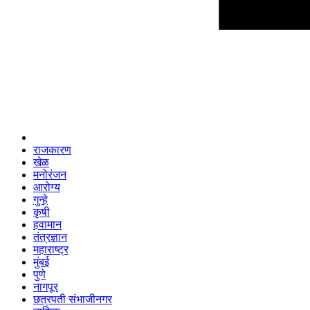
राजकारण
खेळ
मनोरंजन
आरोग्य
गुन्हे
कृषी
हवामान
तंत्रज्ञान
महाराष्ट्र
मुंबई
पुणे
नागपूर
छत्रपती संभाजीनगर