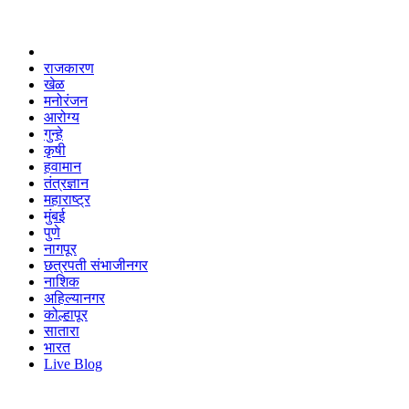
राजकारण
खेळ
मनोरंजन
आरोग्य
गुन्हे
कृषी
हवामान
तंत्रज्ञान
महाराष्ट्र
मुंबई
पुणे
नागपूर
छत्रपती संभाजीनगर
नाशिक
अहिल्यानगर
कोल्हापूर
सातारा
भारत
Live Blog