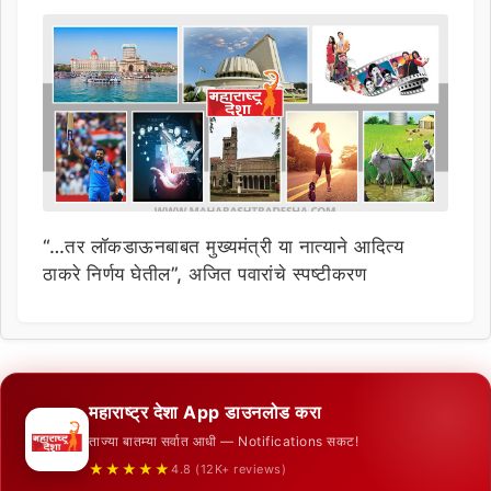
“…तर लॉकडाऊनबाबत मुख्यमंत्री या नात्याने आदित्य
ठाकरे निर्णय घेतील”, अजित पवारांचे स्पष्टीकरण
महाराष्ट्र देशा App डाउनलोड करा
ताज्या बातम्या सर्वात आधी — Notifications सकट!
★★★★★
4.8 (12K+ reviews)