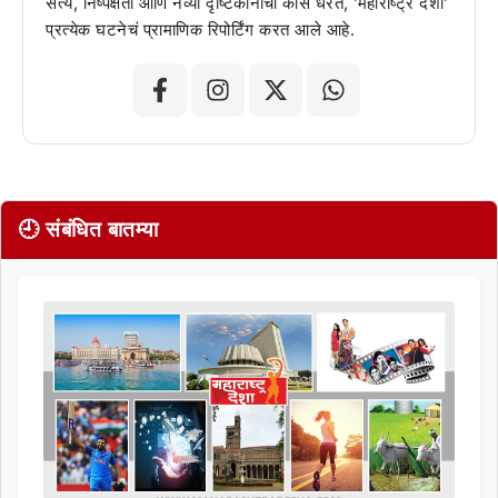
सत्य, निष्पक्षता आणि नव्या दृष्टिकोनाची कास धरत, 'महाराष्ट्र देशा'
प्रत्येक घटनेचं प्रामाणिक रिपोर्टिंग करत आले आहे.
🕘 संबंधित बातम्या