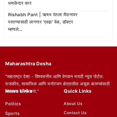
धमाकेदार कार
Rishabh Pant | ऋषभ पंतला मैदानावर
परतण्यासाठी लागणार ‘एवढा’ वेळ, डॉक्टर
म्हणाले…
Maharashtra Desha
"महाराष्ट्र देशा - विश्वसनीय आणि वेगवान मराठी न्यूज पोर्टल.
राजकीय, सामाजिक आणि मनोरंजन क्षेत्रातील अचूक बातम्यांसाठी
News Links
Quick Links
आम्हाला फॉलो करा."
Politics
About Us
Contact Us
Sports