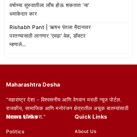
वर्षाच्या सुरुवातीला लाँच होऊ शकतात ‘या’
धमाकेदार कार
Rishabh Pant | ऋषभ पंतला मैदानावर
परतण्यासाठी लागणार ‘एवढा’ वेळ, डॉक्टर
म्हणाले…
Maharashtra Desha
"महाराष्ट्र देशा - विश्वसनीय आणि वेगवान मराठी न्यूज पोर्टल.
राजकीय, सामाजिक आणि मनोरंजन क्षेत्रातील अचूक बातम्यांसाठी
News Links
Quick Links
आम्हाला फॉलो करा."
Politics
About Us