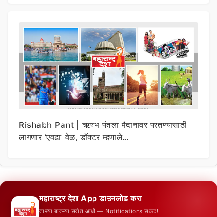
Rishabh Pant | ऋषभ पंतला मैदानावर परतण्यासाठी
लागणार ‘एवढा’ वेळ, डॉक्टर म्हणाले…
महाराष्ट्र देशा App डाउनलोड करा
ताज्या बातम्या सर्वात आधी — Notifications सकट!