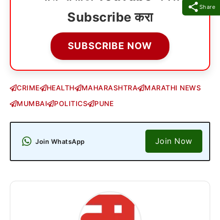
Share
Subscribe करा
SUBSCRIBE NOW
CRIME
HEALTH
MAHARASHTRA
MARATHI NEWS
MUMBAI
POLITICS
PUNE
Join Now
Join WhatsApp