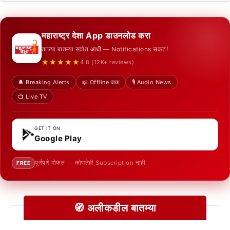
महाराष्ट्र देशा App डाउनलोड करा
ताज्या बातम्या सर्वात आधी — Notifications सकट!
★★★★★
4.8 (12K+ reviews)
🔔 Breaking Alerts
📖 Offline वाचा
🎙️ Audio News
📺 Live TV
GET IT ON
Google Play
पूर्णपणे मोफत — कोणतेही Subscription नाही
FREE
🧭 अलीकडील बातम्या