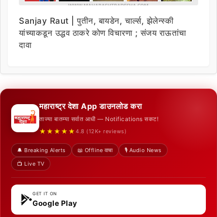
Sanjay Raut | पुतीन, बायडेन, चार्ल्स, झेलेन्स्की
यांच्याकडून उद्धव ठाकरे कोण विचारणा ; संजय राऊतांचा
दावा
महाराष्ट्र देशा App डाउनलोड करा
ताज्या बातम्या सर्वात आधी — Notifications सकट!
★★★★★
4.8 (12K+ reviews)
🔔 Breaking Alerts
📖 Offline वाचा
🎙️ Audio News
📺 Live TV
GET IT ON
Google Play