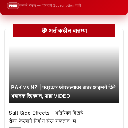
पूर्णपणे मोफत — कोणतेही Subscription नाही
FREE
🧭 अलीकडील बातम्या
PAK vs NZ | पत्रकार ओरडल्यावर बाबर आझमने दिले
भयानक रिएक्शन, पाहा VIDEO
Salt Side Effects | अतिरिक्त मिठाचे
सेवन केल्याने निर्माण होऊ शकतात ‘या’