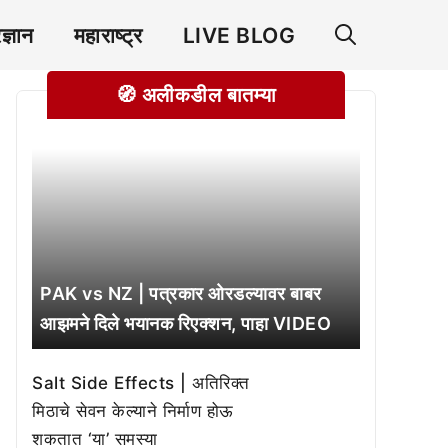
रज्ञान
महाराष्ट्र
LIVE BLOG
🧭 अलीकडील बातम्या
PAK vs NZ | पत्रकार ओरडल्यावर बाबर
आझमने दिले भयानक रिएक्शन, पाहा VIDEO
Salt Side Effects | अतिरिक्त
मिठाचे सेवन केल्याने निर्माण होऊ
शकतात ‘या’ समस्या