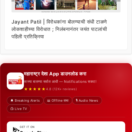
Jayant Patil | विरोधकांना बोलण्याची संधी टाळणे
लोकशाहीच्या विरोधात ; निलंबनानंतर जयंत पाटलांची
पहिली प्रतिक्रिया
महाराष्ट्र देशा App डाउनलोड करा
ताज्या बातम्या सर्वात आधी — Notifications सकट!
★★★★★
4.8 (12K+ reviews)
🔔 Breaking Alerts
📖 Offline वाचा
🎙️ Audio News
📺 Live TV
GET IT ON