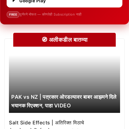
Google Play
पूर्णपणे मोफत — कोणतेही Subscription नाही
FREE
🧭 अलीकडील बातम्या
PAK vs NZ | पत्रकार ओरडल्यावर बाबर आझमने दिले
भयानक रिएक्शन, पाहा VIDEO
Salt Side Effects | अतिरिक्त मिठाचे