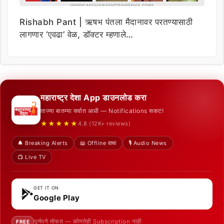
Rishabh Pant | ऋषभ पंतला मैदानावर परतण्यासाठी
लागणार ‘एवढा’ वेळ, डॉक्टर म्हणाले…
महाराष्ट्र देशा App डाउनलोड करा
ताज्या बातम्या सर्वात आधी — Notifications सकट!
★★★★★
4.8 (12K+ reviews)
🔔 Breaking Alerts
📖 Offline वाचा
🎙️ Audio News
📺 Live TV
GET IT ON
Google Play
पूर्णपणे मोफत — कोणतेही Subscription नाही
FREE