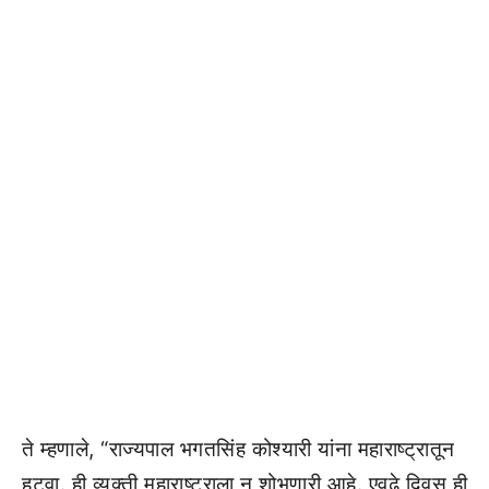
ते म्हणाले, “राज्यपाल भगतसिंह कोश्यारी यांना महाराष्ट्रातून
हटवा. ही व्यक्ती महाराष्ट्राला न शोभणारी आहे. एवढे दिवस ही