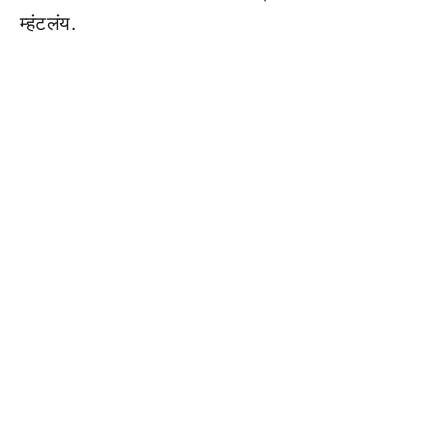
म्हंटलंय.