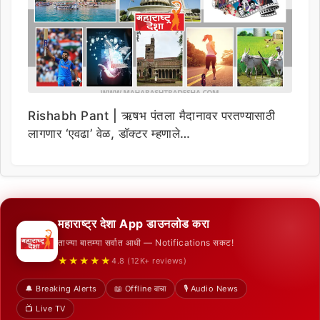
Rishabh Pant | ऋषभ पंतला मैदानावर परतण्यासाठी
लागणार ‘एवढा’ वेळ, डॉक्टर म्हणाले…
महाराष्ट्र देशा App डाउनलोड करा
ताज्या बातम्या सर्वात आधी — Notifications सकट!
★★★★★
4.8 (12K+ reviews)
🔔 Breaking Alerts
📖 Offline वाचा
🎙️ Audio News
📺 Live TV