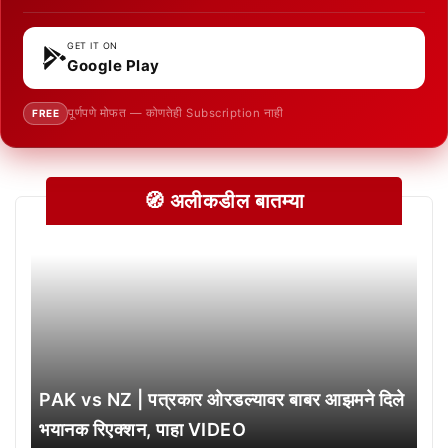
GET IT ON
Google Play
पूर्णपणे मोफत — कोणतेही Subscription नाही
FREE
🧭 अलीकडील बातम्या
PAK vs NZ | पत्रकार ओरडल्यावर बाबर आझमने दिले
भयानक रिएक्शन, पाहा VIDEO