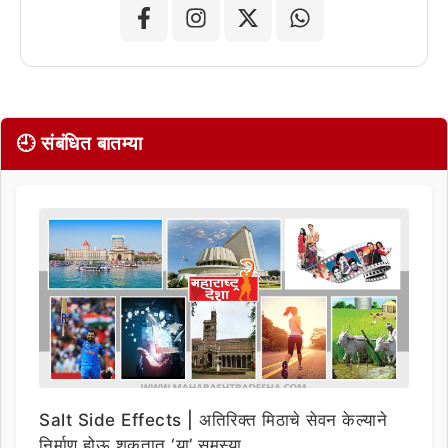
🕘 संबंधित बातम्या
Salt Side Effects | अतिरिक्त मिठाचे सेवन केल्याने
निर्माण होऊ शकतात ‘या’ समस्या