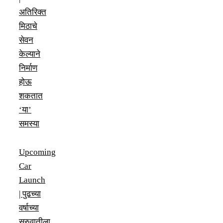
अतिरिक्त
मिठाचे
सेवन
केल्याने
निर्माण
होऊ
शकतात
‘या’
समस्या
Upcoming
Car
Launch
| पुढच्या
वर्षाच्या
सुरुवातीला