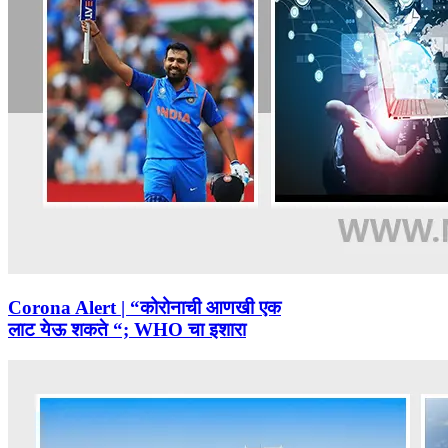
Corona Alert | “कोरोनाची आणखी एक
लाट येऊ शकते “; WHO चा इशारा