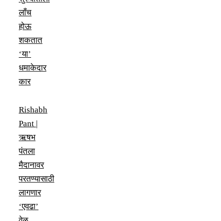
लाँच
होऊ
शकतात
‘या’
धमाकेदार
कार
Rishabh
Pant |
ऋषभ
पंतला
मैदानावर
परतण्यासाठी
लागणार
‘एवढा’
वेळ,