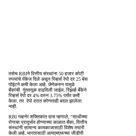
तसेच RBIने वित्तीय संस्थांना 50 हजार कोटी
रुपयांचे पॅकेज दिले असून रिव्हर्स रेपो दर 25 बेस
पॉइंटने कमी केला आहे. जेणेकरुन यामुळे
बँकांची गुंतवणूक वाढविली जाईल. रिझर्व्ह बँकेने
रिव्हर्स रेपो दर 4% वरुन 3.75% पर्यंत कमी
केला. तर रेपो दरात कोणताही बदल झालेला
नाही.
RBI गव्हर्नर शक्तिकांत दास म्हणाले, “साथीच्या
रोगाचा प्रादुर्भाव होण्याच्या काळात बँका, वित्तीय
संस्थांनी सामान्य कामकाजासाठी विशेष तयारी
केली आहे. भारतासाठी आयएमएफच्या जीडीपी