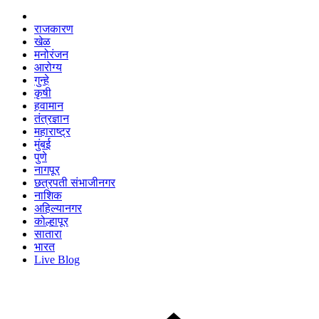
राजकारण
खेळ
मनोरंजन
आरोग्य
गुन्हे
कृषी
हवामान
तंत्रज्ञान
महाराष्ट्र
मुंबई
पुणे
नागपूर
छत्रपती संभाजीनगर
नाशिक
अहिल्यानगर
कोल्हापूर
सातारा
भारत
Live Blog