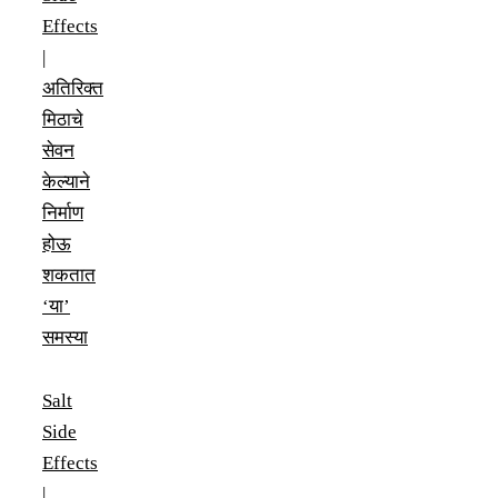
Effects
|
अतिरिक्त
मिठाचे
सेवन
केल्याने
निर्माण
होऊ
शकतात
‘या’
समस्या
Salt
Side
Effects
|