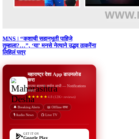
MNS | “कशाची सहानभूती पाहिजे
तुम्हाला?…”, ‘या’ मनसे नेत्याने उद्धव ठाकरेंना
लिहिलं पत्र
महाराष्ट्र देशा App डाउनलोड
करा
ताज्या बातम्या सर्वात आधी — Notifications
सकट!
★★★★★
4.8 (12K+ reviews)
🔔 Breaking Alerts
📖 Offline वाचा
🎙️ Audio News
📺 Live TV
GET IT ON
Google Play