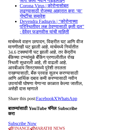
जारी केली नवीन गाईडलाईन
Corona Virus | कोरोनासोबत
लढण्यासाठी रोजच्या आहारात करा ‘या’
गोष्टींचा समावेश
Devendra Fadnavis | “कोरोनाच्या
परिस्थितीवर लक्ष ठेवण्यासाठी कृती दल”
; देवेंद्र फडणवीस यांची माहिती
मार्चमध्ये वाहन उत्पादन, विक्रीत घट आणि वीज
मागणीतही घट झाली आहे. मार्चमध्ये निर्यातीत
34.6 टक्क्यांनी घट झाली आहे. तर केंद्रीय
बँकेच्या टप्प्यांमुळे बँकिंग प्रणालीतील रोख
स्थिती सुधारली आहे, ती वाढली आहे.
आरबीआय सिस्टममध्ये पुरेशी तरलता
राखण्यासाठी, बँक प्रवाह सुलभ करण्यासाठी
आणि आर्थिक दबाव कमी करण्यासाठी नवीन
उपायांची घोषणा येणाऱ्या काळात केल्या जातील,
असेही दास म्हणाले
Share this post:
Facebook
X
WhatsApp
बातम्यांसाठी YouTube चॅनेल Subscribe
करा
Subscribe Now
FINANCE
MARATHI NEWS