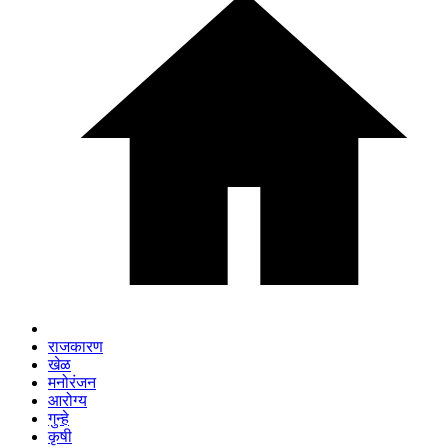
राजकारण
खेळ
मनोरंजन
आरोग्य
गुन्हे
कृषी