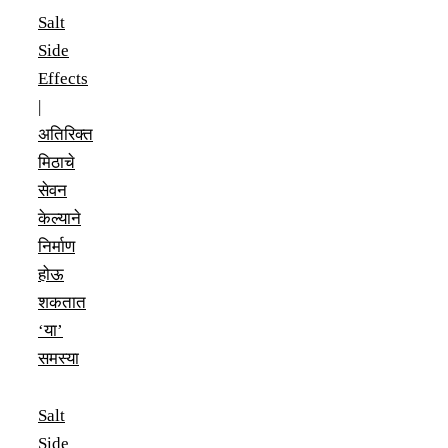
Salt
Side
Effects
|
अतिरिक्त
मिठाचे
सेवन
केल्याने
निर्माण
होऊ
शकतात
‘या’
समस्या
Salt
Side