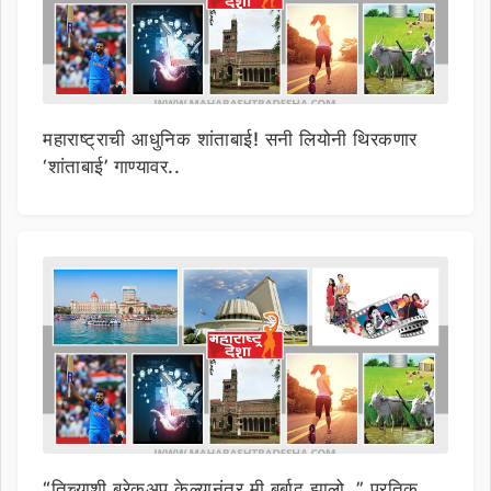
महाराष्ट्राची आधुनिक शांताबाई! सनी लियोनी थिरकणार
‘शांताबाई’ गाण्यावर..
“तिच्याशी ब्रेकअप केल्यानंतर मी बर्बाद झालो..” प्रतिक