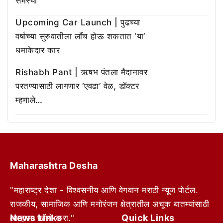
समस्या
Upcoming Car Launch | पुढच्या
वर्षाच्या सुरुवातीला लाँच होऊ शकतात ‘या’
धमाकेदार कार
Rishabh Pant | ऋषभ पंतला मैदानावर
परतण्यासाठी लागणार ‘एवढा’ वेळ, डॉक्टर
म्हणाले…
Maharashtra Desha
"महाराष्ट्र देशा - विश्वसनीय आणि वेगवान मराठी न्यूज पोर्टल.
राजकीय, सामाजिक आणि मनोरंजन क्षेत्रातील अचूक बातम्यांसाठी
News Links
Quick Links
आम्हाला फॉलो करा."