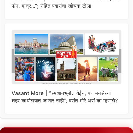
फॅन, मात्र…”; रोहित पवारांचा खोचक टोला
Vasant More | “स्मशानभूमीत येईन, पण मनसेच्या
शहर कार्यालयात जाणार नाही”; वसंत मोरे असं का म्हणाले?