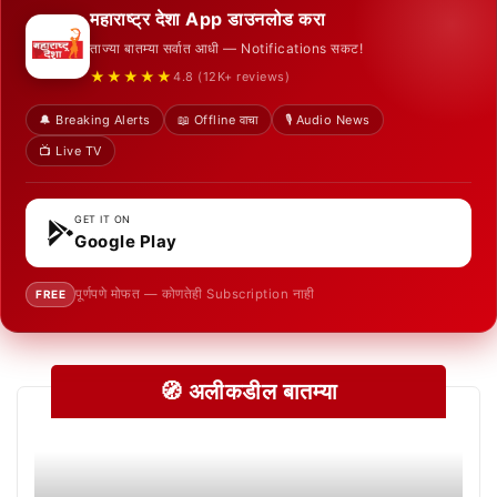
महाराष्ट्र देशा App डाउनलोड करा
ताज्या बातम्या सर्वात आधी — Notifications सकट!
★★★★★
4.8 (12K+ reviews)
🔔 Breaking Alerts
📖 Offline वाचा
🎙️ Audio News
📺 Live TV
GET IT ON
Google Play
पूर्णपणे मोफत — कोणतेही Subscription नाही
FREE
🧭 अलीकडील बातम्या