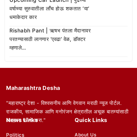
वर्षाच्या सुरुवातीला लाँच होऊ शकतात ‘या’
धमाकेदार कार
Rishabh Pant | ऋषभ पंतला मैदानावर
परतण्यासाठी लागणार ‘एवढा’ वेळ, डॉक्टर
म्हणाले…
Maharashtra Desha
"महाराष्ट्र देशा - विश्वसनीय आणि वेगवान मराठी न्यूज पोर्टल.
राजकीय, सामाजिक आणि मनोरंजन क्षेत्रातील अचूक बातम्यांसाठी
News Links
Quick Links
आम्हाला फॉलो करा."
Politics
About Us