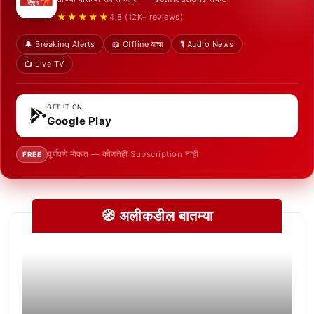
★★★★★
4.8 (12K+ reviews)
🔔 Breaking Alerts
📖 Offline वाचा
🎙️ Audio News
📺 Live TV
GET IT ON
Google Play
पूर्णपणे मोफत — कोणतेही Subscription नाही
FREE
🧭 अलीकडील बातम्या