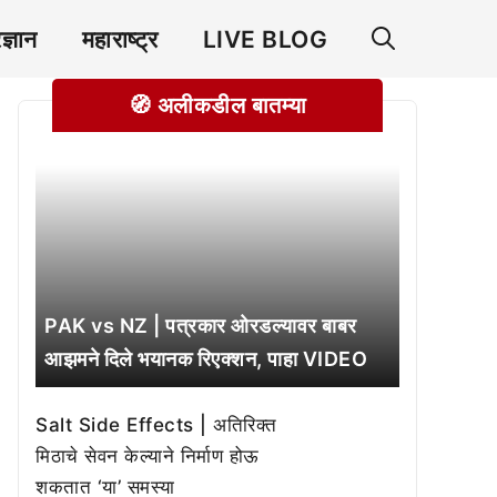
रज्ञान
महाराष्ट्र
LIVE BLOG
🧭 अलीकडील बातम्या
PAK vs NZ | पत्रकार ओरडल्यावर बाबर
आझमने दिले भयानक रिएक्शन, पाहा VIDEO
Salt Side Effects | अतिरिक्त
मिठाचे सेवन केल्याने निर्माण होऊ
शकतात ‘या’ समस्या