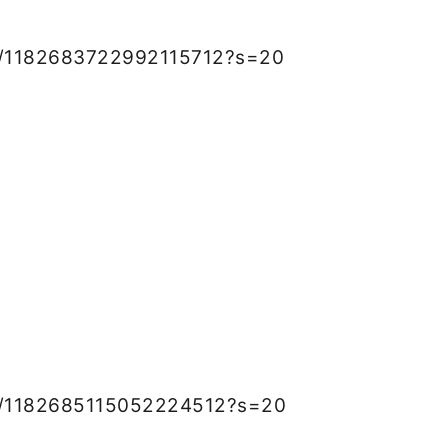
us/1182683722992115712?s=20
us/1182685115052224512?s=20