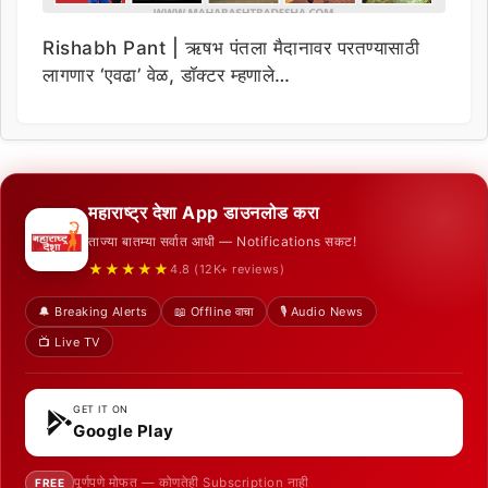
Rishabh Pant | ऋषभ पंतला मैदानावर परतण्यासाठी
लागणार ‘एवढा’ वेळ, डॉक्टर म्हणाले…
महाराष्ट्र देशा App डाउनलोड करा
ताज्या बातम्या सर्वात आधी — Notifications सकट!
★★★★★
4.8 (12K+ reviews)
🔔 Breaking Alerts
📖 Offline वाचा
🎙️ Audio News
📺 Live TV
GET IT ON
Google Play
पूर्णपणे मोफत — कोणतेही Subscription नाही
FREE