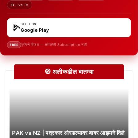
📺 Live TV
GET IT ON
Google Play
पूर्णपणे मोफत — कोणतेही Subscription नाही
FREE
🧭 अलीकडील बातम्या
PAK vs NZ | पत्रकार ओरडल्यावर बाबर आझमने दिले