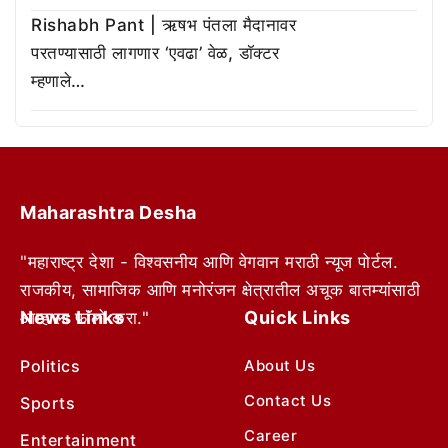
Rishabh Pant | ऋषभ पंतला मैदानावर
परतण्यासाठी लागणार ‘एवढा’ वेळ, डॉक्टर
म्हणाले…
Maharashtra Desha
"महाराष्ट्र देशा - विश्वसनीय आणि वेगवान मराठी न्यूज पोर्टल.
राजकीय, सामाजिक आणि मनोरंजन क्षेत्रातील अचूक बातम्यांसाठी
News Links
Quick Links
आम्हाला फॉलो करा."
Politics
About Us
Contact Us
Sports
Career
Entertainment