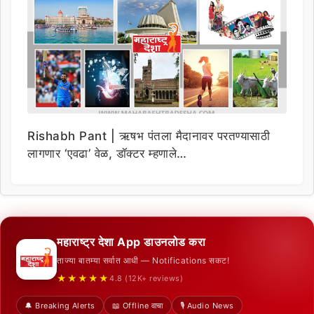
Rishabh Pant | ऋषभ पंतला मैदानावर परतण्यासाठी
लागणार ‘एवढा’ वेळ, डॉक्टर म्हणाले…
महाराष्ट्र देशा App डाउनलोड करा
ताज्या बातम्या सर्वात आधी — Notifications सकट!
★★★★★
4.8 (12K+ reviews)
🔔 Breaking Alerts
📖 Offline वाचा
🎙️ Audio News