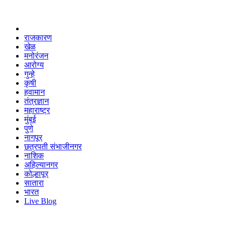
राजकारण
खेळ
मनोरंजन
आरोग्य
गुन्हे
कृषी
हवामान
तंत्रज्ञान
महाराष्ट्र
मुंबई
पुणे
नागपूर
छत्रपती संभाजीनगर
नाशिक
अहिल्यानगर
कोल्हापूर
सातारा
भारत
Live Blog