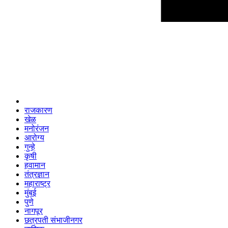
राजकारण
खेळ
मनोरंजन
आरोग्य
गुन्हे
कृषी
हवामान
तंत्रज्ञान
महाराष्ट्र
मुंबई
पुणे
नागपूर
छत्रपती संभाजीनगर