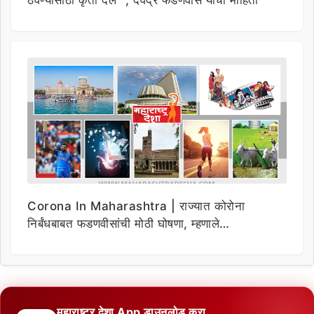
ठेवण्यासाठी कृती दल” ; देवेंद्र फडणवीस यांची माहिती
Corona In Maharashtra | राज्यात कोरोना
निर्बंधबाबत फडणवीसांची मोठी घोषणा, म्हणाले…
महाराष्ट्र देशा App डाउनलोड करा