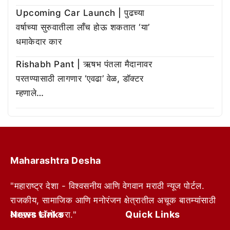
Upcoming Car Launch | पुढच्या
वर्षाच्या सुरुवातीला लाँच होऊ शकतात ‘या’
धमाकेदार कार
Rishabh Pant | ऋषभ पंतला मैदानावर
परतण्यासाठी लागणार ‘एवढा’ वेळ, डॉक्टर
म्हणाले…
Maharashtra Desha
"महाराष्ट्र देशा - विश्वसनीय आणि वेगवान मराठी न्यूज पोर्टल.
राजकीय, सामाजिक आणि मनोरंजन क्षेत्रातील अचूक बातम्यांसाठी
News Links
Quick Links
आम्हाला फॉलो करा."