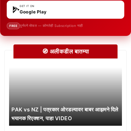
GET IT ON
Google Play
पूर्णपणे मोफत — कोणतेही Subscription नाही
FREE
🧭 अलीकडील बातम्या
PAK vs NZ | पत्रकार ओरडल्यावर बाबर आझमने दिले
भयानक रिएक्शन, पाहा VIDEO