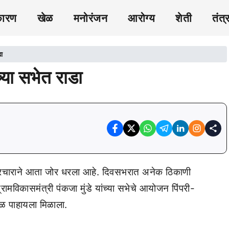
कारण
खेळ
मनोरंजन
आरोग्य
शेती
तंत्
डा
च्या सभेत राडा
रचाराने आता जोर धरला आहे. दिवसभरात अनेक ठिकाणी
रामविकासमंत्री पंकजा मुंडे यांच्या सभेचे आयोजन पिंपरी-
ंधळ पाहायला मिळाला.