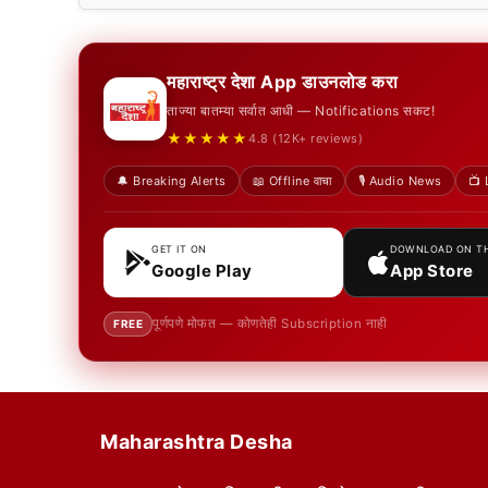
महाराष्ट्र देशा App डाउनलोड करा
ताज्या बातम्या सर्वात आधी — Notifications सकट!
★★★★★
4.8 (12K+ reviews)
🔔 Breaking Alerts
📖 Offline वाचा
🎙️ Audio News
📺 
GET IT ON
DOWNLOAD ON T
Google Play
App Store
पूर्णपणे मोफत — कोणतेही Subscription नाही
FREE
Maharashtra Desha