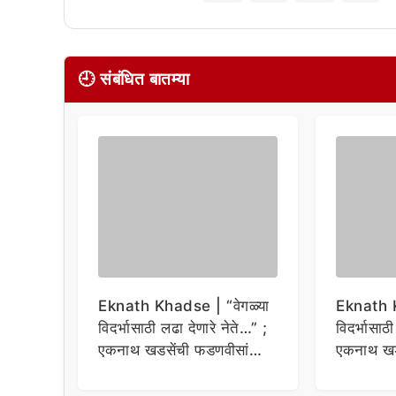
🕘 संबंधित बातम्या
Eknath Khadse | “वेगळ्या
Eknath K
विदर्भासाठी लढा देणारे नेते…” ;
विदर्भासाठ
एकनाथ खडसेंची फडणवीसांना
एकनाथ खड
टोला
टोला