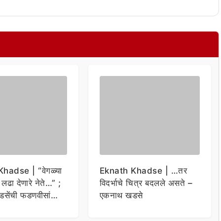
hadse | “वेगळ्या
Eknath Khadse | …तर
ी लढा देणारे नेते…” ;
विदर्भाचे चित्र बदलले असते –
सेंची फडणवीसांना
एकनाथ खडसे