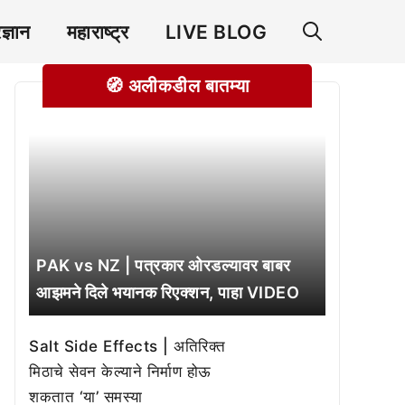
रज्ञान
महाराष्ट्र
LIVE BLOG
🧭 अलीकडील बातम्या
PAK vs NZ | पत्रकार ओरडल्यावर बाबर
आझमने दिले भयानक रिएक्शन, पाहा VIDEO
Salt Side Effects | अतिरिक्त
मिठाचे सेवन केल्याने निर्माण होऊ
शकतात ‘या’ समस्या