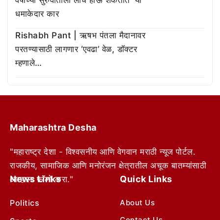
धमाकेदार कार
Rishabh Pant | ऋषभ पंतला मैदानावर
परतण्यासाठी लागणार ‘एवढा’ वेळ, डॉक्टर
म्हणाले…
Maharashtra Desha
"महाराष्ट्र देशा - विश्वसनीय आणि वेगवान मराठी न्यूज पोर्टल.
राजकीय, सामाजिक आणि मनोरंजन क्षेत्रातील अचूक बातम्यांसाठी
News Links
Quick Links
आम्हाला फॉलो करा."
Politics
About Us
Contact Us