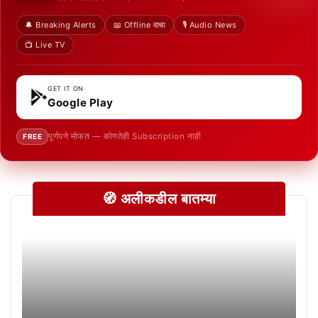
🔔 Breaking Alerts
📖 Offline वाचा
🎙️ Audio News
📺 Live TV
GET IT ON
Google Play
पूर्णपणे मोफत — कोणतेही Subscription नाही
FREE
🧭 अलीकडील बातम्या