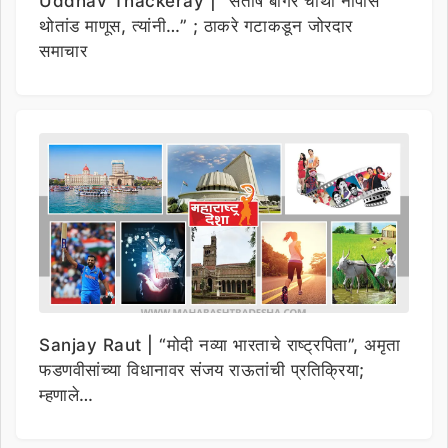
Uddhav Thackeray | “संतोष बांगर चौथी नापास
थोतांड माणूस, त्यांनी…” ; ठाकरे गटाकडून जोरदार
समाचार
Sanjay Raut | “मोदी नव्या भारताचे राष्ट्रपिता”, अमृता
फडणवीसांच्या विधानावर संजय राऊतांची प्रतिक्रिया;
म्हणाले…