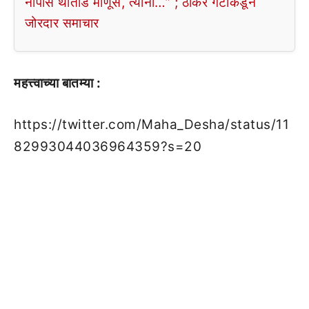
नापास थोतांड माणूस, त्यांनी…” ; ठाकरे गटाकडून
जोरदार समाचार
महत्त्वाच्या बातम्या :
https://twitter.com/Maha_Desha/status/11
82993044036964359?s=20