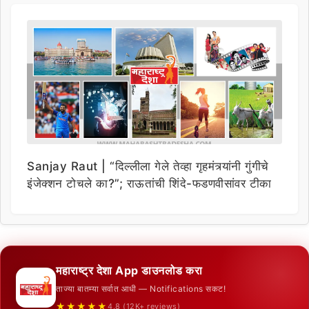
Sanjay Raut | “दिल्लीला गेले तेव्हा गृहमंत्र्यांनी गुंगीचे
इंजेक्शन टोचले का?”; राऊतांची शिंदे-फडणवीसांवर टीका
महाराष्ट्र देशा App डाउनलोड करा
ताज्या बातम्या सर्वात आधी — Notifications सकट!
★★★★★
4.8 (12K+ reviews)