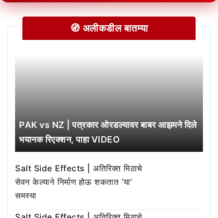
🧭 अलीकडील बातम्या
PAK vs NZ | पत्रकार ओरडल्यावर बाबर आझमने दिले
भयानक रिएक्शन, पाहा VIDEO
Salt Side Effects | अतिरिक्त मिठाचे
सेवन केल्याने निर्माण होऊ शकतात ‘या’
समस्या
Salt Side Effects | अतिरिक्त मिठाचे