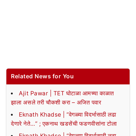
Related News for You
Ajit Pawar | TET घोटाळा आमच्या काळात
झाला असले तरी चौकशी करा – अजित पवार
Eknath Khadse | “वेगळ्या विदर्भासाठी लढा
देणारे नेते…” ; एकनाथ खडसेंची फडणवीसांना टोला
Eknath Khadse | “वेगळ्या विदर्भासाठी लढा