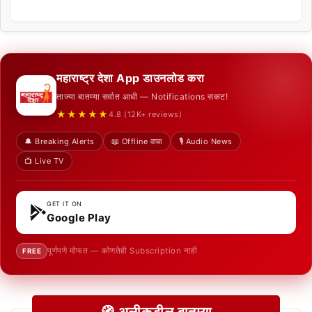
महाराष्ट्र देशा App डाउनलोड करा
ताज्या बातम्या सर्वात आधी — Notifications सकट!
★★★★★
4.8 (12K+ reviews)
🔔 Breaking Alerts
📖 Offline वाचा
🎙️ Audio News
📺 Live TV
GET IT ON
Google Play
पूर्णपणे मोफत — कोणतेही Subscription नाही
FREE
🧭 अलीकडील बातम्या