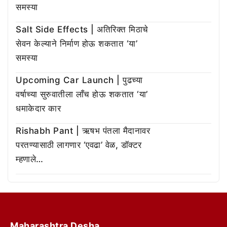
समस्या
Salt Side Effects | अतिरिक्त मिठाचे
सेवन केल्याने निर्माण होऊ शकतात ‘या’
समस्या
Upcoming Car Launch | पुढच्या
वर्षाच्या सुरुवातीला लाँच होऊ शकतात ‘या’
धमाकेदार कार
Rishabh Pant | ऋषभ पंतला मैदानावर
परतण्यासाठी लागणार ‘एवढा’ वेळ, डॉक्टर
म्हणाले…
Maharashtra Desha