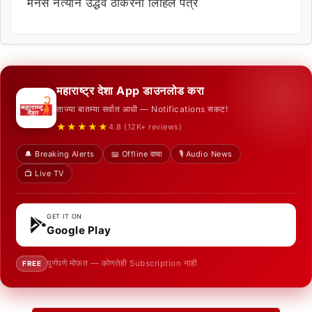
मनसे नेत्याने उद्धव ठाकरेंना लिहिलं पत्र
महाराष्ट्र देशा App डाउनलोड करा
ताज्या बातम्या सर्वात आधी — Notifications सकट!
★★★★★
4.8 (12K+ reviews)
🔔 Breaking Alerts
📖 Offline वाचा
🎙️ Audio News
📺 Live TV
GET IT ON
Google Play
पूर्णपणे मोफत — कोणतेही Subscription नाही
FREE