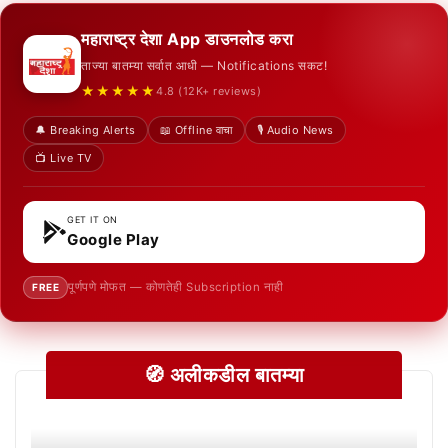
महाराष्ट्र देशा App डाउनलोड करा
ताज्या बातम्या सर्वात आधी — Notifications सकट!
★★★★★
4.8 (12K+ reviews)
🔔 Breaking Alerts
📖 Offline वाचा
🎙️ Audio News
📺 Live TV
GET IT ON
Google Play
पूर्णपणे मोफत — कोणतेही Subscription नाही
FREE
🧭 अलीकडील बातम्या