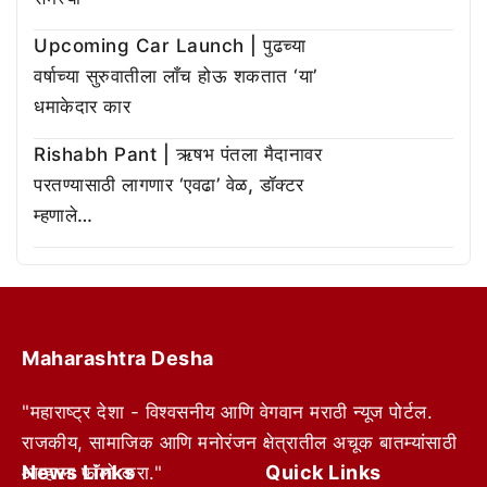
Upcoming Car Launch | पुढच्या
वर्षाच्या सुरुवातीला लाँच होऊ शकतात ‘या’
धमाकेदार कार
Rishabh Pant | ऋषभ पंतला मैदानावर
परतण्यासाठी लागणार ‘एवढा’ वेळ, डॉक्टर
म्हणाले…
Maharashtra Desha
"महाराष्ट्र देशा - विश्वसनीय आणि वेगवान मराठी न्यूज पोर्टल.
राजकीय, सामाजिक आणि मनोरंजन क्षेत्रातील अचूक बातम्यांसाठी
News Links
Quick Links
आम्हाला फॉलो करा."