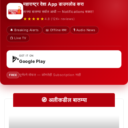
महाराष्ट्र देशा App डाउनलोड करा
ताज्या बातम्या सर्वात आधी — Notifications सकट!
★★★★★
4.8 (12K+ reviews)
🔔 Breaking Alerts
📖 Offline वाचा
🎙️ Audio News
📺 Live TV
GET IT ON
Google Play
पूर्णपणे मोफत — कोणतेही Subscription नाही
FREE
🧭 अलीकडील बातम्या