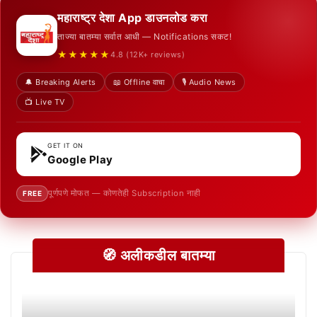
महाराष्ट्र देशा App डाउनलोड करा
ताज्या बातम्या सर्वात आधी — Notifications सकट!
★★★★★
4.8 (12K+ reviews)
🔔 Breaking Alerts
📖 Offline वाचा
🎙️ Audio News
📺 Live TV
GET IT ON
Google Play
पूर्णपणे मोफत — कोणतेही Subscription नाही
FREE
🧭 अलीकडील बातम्या