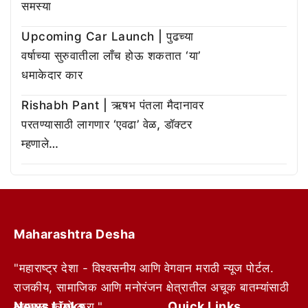
समस्या
Upcoming Car Launch | पुढच्या
वर्षाच्या सुरुवातीला लाँच होऊ शकतात ‘या’
धमाकेदार कार
Rishabh Pant | ऋषभ पंतला मैदानावर
परतण्यासाठी लागणार ‘एवढा’ वेळ, डॉक्टर
म्हणाले…
Maharashtra Desha
"महाराष्ट्र देशा - विश्वसनीय आणि वेगवान मराठी न्यूज पोर्टल.
राजकीय, सामाजिक आणि मनोरंजन क्षेत्रातील अचूक बातम्यांसाठी
News Links
Quick Links
आम्हाला फॉलो करा."