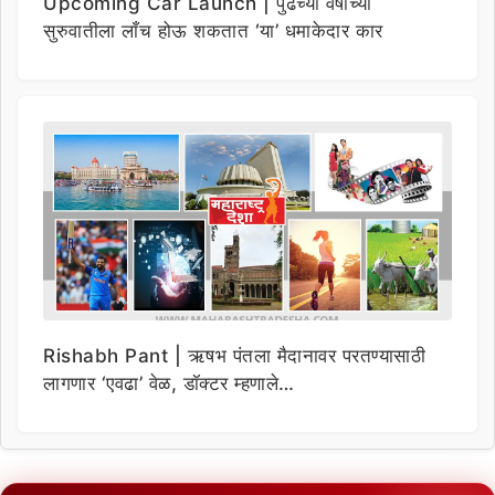
Upcoming Car Launch | पुढच्या वर्षाच्या
सुरुवातीला लाँच होऊ शकतात ‘या’ धमाकेदार कार
Rishabh Pant | ऋषभ पंतला मैदानावर परतण्यासाठी
लागणार ‘एवढा’ वेळ, डॉक्टर म्हणाले…