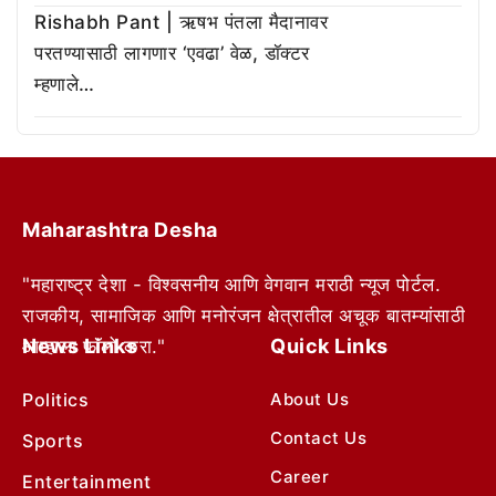
Rishabh Pant | ऋषभ पंतला मैदानावर
परतण्यासाठी लागणार ‘एवढा’ वेळ, डॉक्टर
म्हणाले…
Maharashtra Desha
"महाराष्ट्र देशा - विश्वसनीय आणि वेगवान मराठी न्यूज पोर्टल.
राजकीय, सामाजिक आणि मनोरंजन क्षेत्रातील अचूक बातम्यांसाठी
News Links
Quick Links
आम्हाला फॉलो करा."
Politics
About Us
Contact Us
Sports
Career
Entertainment