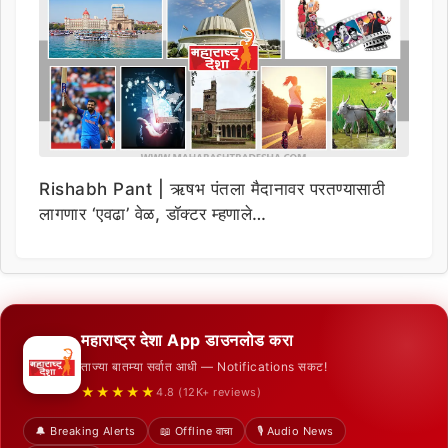
Rishabh Pant | ऋषभ पंतला मैदानावर परतण्यासाठी
लागणार ‘एवढा’ वेळ, डॉक्टर म्हणाले…
महाराष्ट्र देशा App डाउनलोड करा
ताज्या बातम्या सर्वात आधी — Notifications सकट!
★★★★★
4.8 (12K+ reviews)
🔔 Breaking Alerts
📖 Offline वाचा
🎙️ Audio News