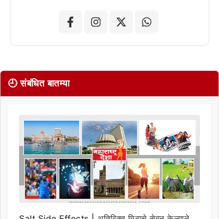
🕘 संबंधित बातम्या
Salt Side Effects | अतिरिक्त मिठाचे सेवन केल्याने