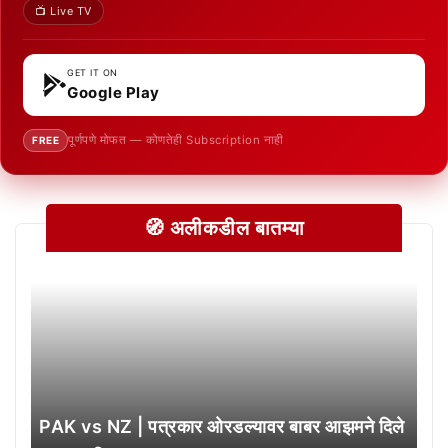
📺 Live TV
GET IT ON
Google Play
पूर्णपणे मोफत — कोणतेही Subscription नाही
FREE
🧭 अलीकडील बातम्या
PAK vs NZ | पत्रकार ओरडल्यावर बाबर आझमने दिले