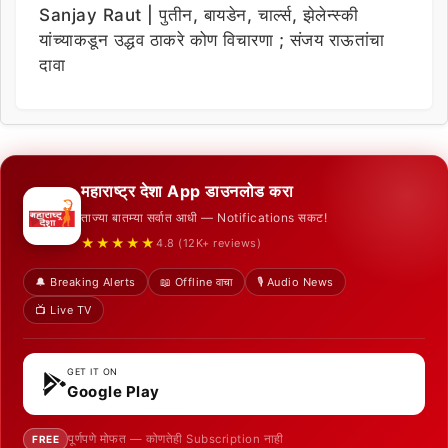
Sanjay Raut | पुतीन, बायडेन, चार्ल्स, झेलेन्स्की
यांच्याकडून उद्धव ठाकरे कोण विचारणा ; संजय राऊतांचा
दावा
महाराष्ट्र देशा App डाउनलोड करा
ताज्या बातम्या सर्वात आधी — Notifications सकट!
★★★★★
4.8 (12K+ reviews)
🔔 Breaking Alerts
📖 Offline वाचा
🎙️ Audio News
📺 Live TV
GET IT ON
Google Play
पूर्णपणे मोफत — कोणतेही Subscription नाही
FREE