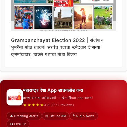
Grampanchayat Election 2022 | संदीपान
भुमरेंना मोठा धक्का! सरपंच पदाचा उमेदवार तिसऱ्या
क्रमांकावर, ठाकरे गटाचा मोठा विजय
महाराष्ट्र देशा App डाउनलोड करा
ताज्या बातम्या सर्वात आधी — Notifications सकट!
★★★★★
4.8 (12K+ reviews)
🔔 Breaking Alerts
📖 Offline वाचा
🎙️ Audio News
📺 Live TV