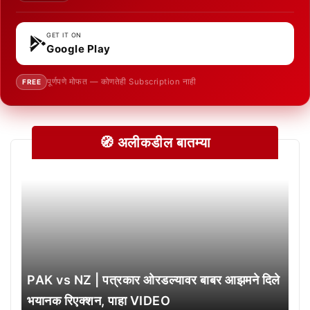
GET IT ON
Google Play
पूर्णपणे मोफत — कोणतेही Subscription नाही
FREE
🧭 अलीकडील बातम्या
PAK vs NZ | पत्रकार ओरडल्यावर बाबर आझमने दिले
भयानक रिएक्शन, पाहा VIDEO