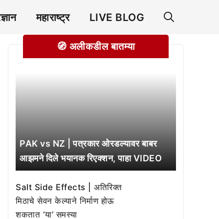
रज्ञान
महाराष्ट्र
LIVE BLOG
🧭 अलीकडील बातम्या
PAK vs NZ | पत्रकार ओरडल्यावर बाबर
आझमने दिले भयानक रिएक्शन, पाहा VIDEO
Salt Side Effects | अतिरिक्त
मिठाचे सेवन केल्याने निर्माण होऊ
शकतात ‘या’ समस्या